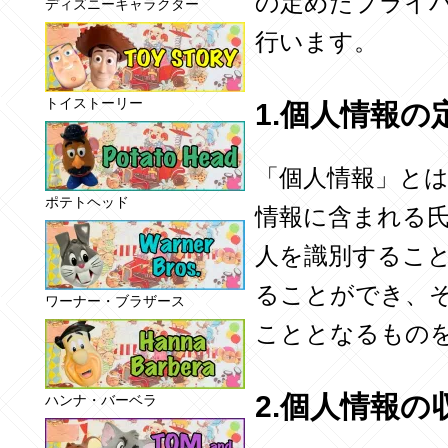
の定めた
プライ
ディズニーキャラクター
行います。
トイストーリー
1.個人情報の
「個人情報」と
ポテトヘッド
情報に含まれる
人を識別するこ
ることができ、
ワーナー・ブラザース
こととなるもの
2.個人情報の
ハンナ・バーベラ