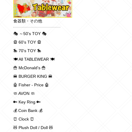
食器類・その他
🎭 ～50's TOY 🎭
🎡 60's TOY 🎡
🎠 70's TOY 🎠
🍽 All TABLEWEAR 🍽
🍟 McDonald's 🍟
🍔 BURGER KING 🍔
🤖 Fisher - Price 🤖
🧼 AVON 🧼
🔑 Key Ring 🔑
💰 Coin Bank 💰
⏰ Clock ⏰
🧸 Plush Doll / Doll 🧸