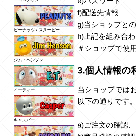
e)パスワード
f)配送先情報
g)当ショップと
ピーナッツ / スヌーピー
h)上記を組み合
＃ショップで使
ジム・ヘンソン
3.個人情報の
当ショップでは
イーティー
以下の通りです
キャスパー
a)ご注文の確認