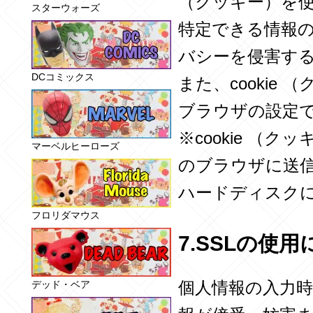
（クッキー）を
スターウォーズ
特定できる情報
バシーを侵害す
DCコミックス
また、cooki
ブラウザの設定
※cookie 
マーベルヒーローズ
のブラウザに送
ハードディスク
フロリダマウス
7.SSLの使
個人情報の入力
デッド・ベア