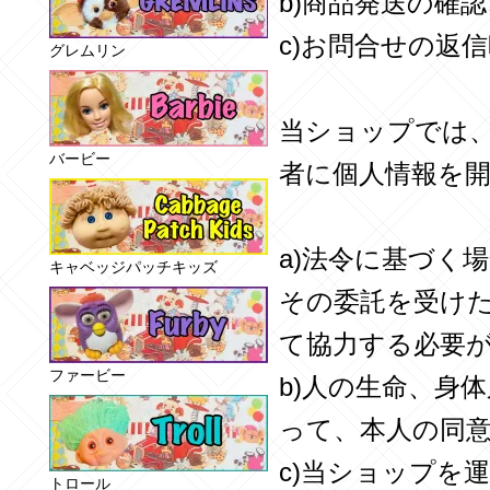
b)商品発送の確
c)お問合せの返
グレムリン
当ショップでは
バービー
者に個人情報を
a)法令に基づく
キャベッジパッチキッズ
その委託を受け
て協力する必要
ファービー
b)人の生命、身
って、本人の同
c)当ショップを
トロール