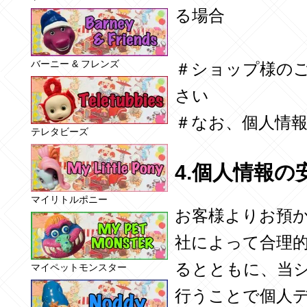
る場合
バーニー & フレンズ
＃ショップ様の
さい
＃なお、個人情
テレタビーズ
4.個人情報の
マイリトルポニー
お客様よりお預
社によって合理
るとともに、当
マイペットモンスター
行うことで個人