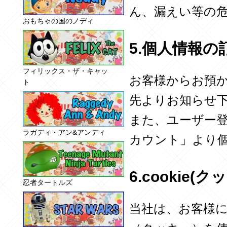
ん、漏えい等の
おもちゃの国のノディ
5.個人情報の
フィリックス・ザ・キャッ
お客様からお預
ト
先よりお知らせ
また、ユーザー
ラガディ・アン&アンディ
カウント」より
6.cookie
忍者タートルズ
当社は、お客様に