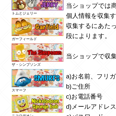
当ショップでは
トムとジェリー
個人情報を収集
収集するにあた
段によります。
ガーフィールド
当ショップで収
ザ・シンプソンズ
a)お名前、フリ
b)ご住所
スマーフ
c)お電話番号
d)メールアドレ
ニコロデオン