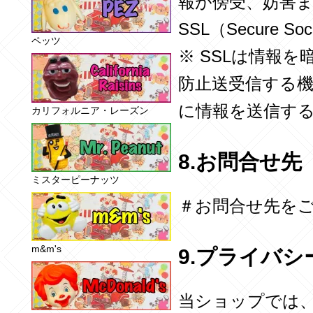
報が傍受、妨害
SSL（Secure 
ペッツ
※ SSLは情報
防止送受信する機
に情報を送信す
カリフォルニア・レーズン
8.お問合せ先
ミスターピーナッツ
＃お問合せ先を
m&m's
9.プライバ
当ショップでは