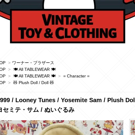
OP
>
ワーナー・ブラザース
OP
>
🍽 All TABLEWEAR 🍽
OP
>
🍽 All TABLEWEAR 🍽
>
= Character =
OP
>
🧸 Plush Doll / Doll 🧸
1999 / Looney Tunes / Yosemite Sam / Plus
ヨセミテ・サム / ぬいぐるみ