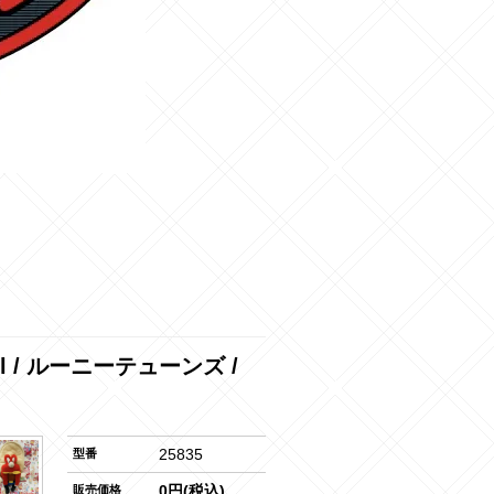
h Doll / ルーニーテューンズ /
25835
型番
0円(税込)
販売価格