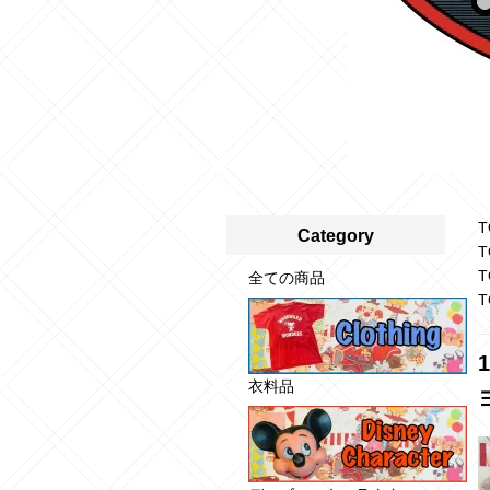
T
Category
T
T
全ての商品
T
衣料品