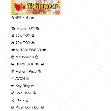
食器類・その他
🎭 ～50's TOY 🎭
🎡 60's TOY 🎡
🎠 70's TOY 🎠
🍽 All TABLEWEAR 🍽
🍟 McDonald's 🍟
🍔 BURGER KING 🍔
🤖 Fisher - Price 🤖
🧼 AVON 🧼
🔑 Key Ring 🔑
💰 Coin Bank 💰
⏰ Clock ⏰
🧸 Plush Doll / Doll 🧸