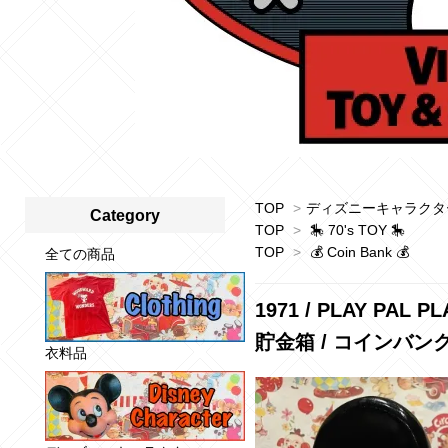
TOP
>
ディズニーキャラクタ
Category
TOP
>
🎠 70's TOY 🎠
TOP
>
💰 Coin Bank 💰
全ての商品
1971 / PLAY PAL P
貯金箱 / コインバン
衣料品