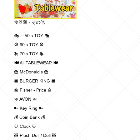
食器類・その他
🎭 ～50's TOY 🎭
🎡 60's TOY 🎡
🎠 70's TOY 🎠
🍽 All TABLEWEAR 🍽
🍟 McDonald's 🍟
🍔 BURGER KING 🍔
🤖 Fisher - Price 🤖
🧼 AVON 🧼
🔑 Key Ring 🔑
💰 Coin Bank 💰
⏰ Clock ⏰
🧸 Plush Doll / Doll 🧸