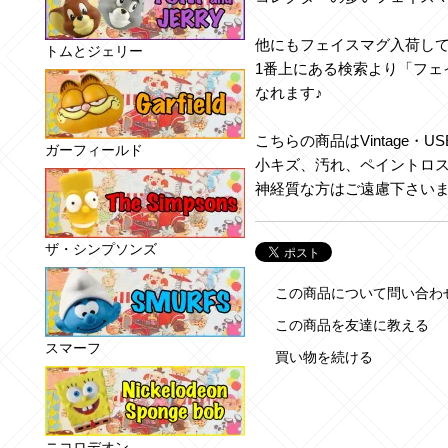
他にもフェイスマグ入荷し
トムとジェリー
1番上にある検索より「フェ
なれます♪
こちらの商品はVintage・U
ガーフィールド
小キズ、汚れ、ペイントロ
神経質な方はご遠慮下さい
ザ・シンプソンズ
この商品について問い合わ
この商品を友達に教える
スマーフ
買い物を続ける
ニコロデオン