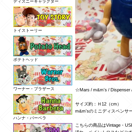
ディズニーキャラクター
トイストーリー
ポテトヘッド
ワーナー・ブラザース
☆Mars / m&m's / Disp
サイズ約：Ｈ12（cm）
m&m'sのミニディスペンサ
ハンナ・バーベラ
こちらの商品はVintage・U