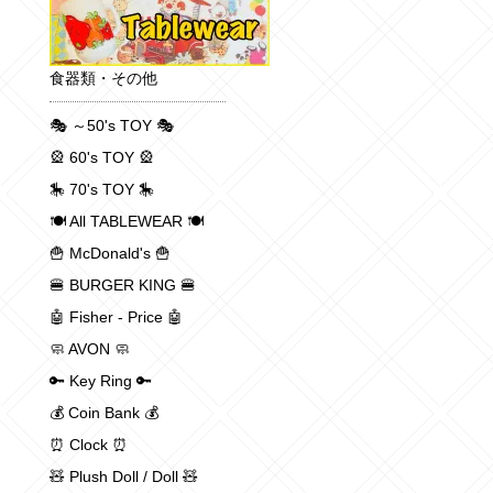
食器類・その他
🎭 ～50's TOY 🎭
🎡 60's TOY 🎡
🎠 70's TOY 🎠
🍽 All TABLEWEAR 🍽
🍟 McDonald's 🍟
🍔 BURGER KING 🍔
🤖 Fisher - Price 🤖
🧼 AVON 🧼
🔑 Key Ring 🔑
💰 Coin Bank 💰
⏰ Clock ⏰
🧸 Plush Doll / Doll 🧸